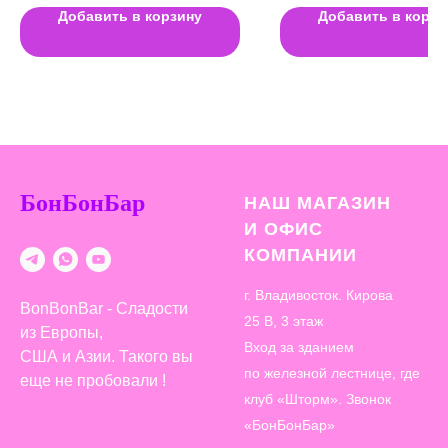
Добавить в корзину
Добавить в корзи
БонБонБар
НАШ МАГАЗИН
И ОФИС
КОМПАНИИ
г. Владивосток. Кирова
BonBonBar - Сладости
25 В, 3 этаж
из Европы,
Вход за зданием
США и Азии. Такого вы
по железной лестнице, где
еще не пробовали !
клуб «Шторм». Звонок
«БонБонБар»