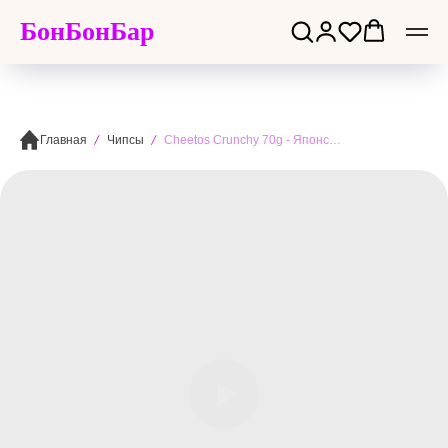
БонБонБар
Главная
Чипсы
Cheetos Crunchy 70g - Японские Кранчи Читос. Сырные