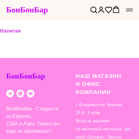
БонБонБар
Напитки
БонБонБар
НАШ МАГАЗИН
И ОФИС
КОМПАНИИ
г. Владивосток. Кирова
BonBonBar - Сладости
25 В, 3 этаж
из Европы,
Вход за зданием
США и Азии. Такого вы
по железной лестнице, где
еще не пробовали !
клуб «Шторм». Звонок