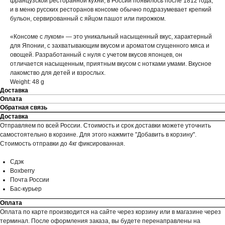
французской ресторанной кухни, в России появилось после 1812 года,
и в меню русских ресторанов консоме обычно подразумевает крепкий
бульон, сервированный с яйцом пашот или пирожком.
«Консоме с луком» — это уникальный насыщенный вкус, характерный
для Японии, с захватывающим вкусом и ароматом сгущенного мяса и
овощей. Разработанный с нуля с учетом вкусов японцев, он
отличается насыщенным, приятным вкусом с нотками умами. Вкусное
лакомство для детей и взрослых.
Weight: 48 g
Доставка
Оплата
Обратная связь
Доставка
Отправляем по всей России. Стоимость и срок доставки можете уточнить
самостоятельно в корзине. Для этого нажмите "Добавить в корзину".
Стоимость отправки до 4кг фиксированная.
Сдэк
Boxberry
Почта России
Бас-курьер
Оплата
Оплата по карте производится на сайте через корзину или в магазине через
терминал. После оформления заказа, вы будете перенаправлены на