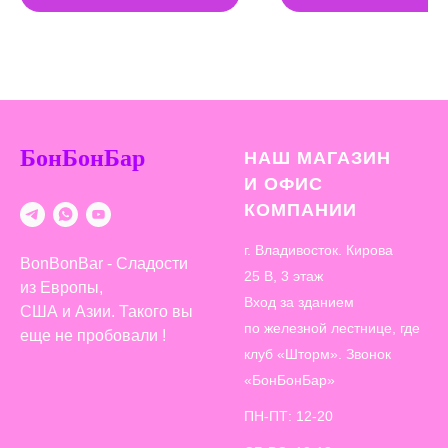
БонБонБар
НАШ МАГАЗИН
И ОФИС
КОМПАНИИ
г. Владивосток. Кирова
BonBonBar - Сладости
25 В, 3 этаж
из Европы,
Вход за зданием
США и Азии. Такого вы
по железной лестнице, где
еще не пробовали !
клуб «Шторм». Звонок
«БонБонБар»
ПН-ПТ: 12-20