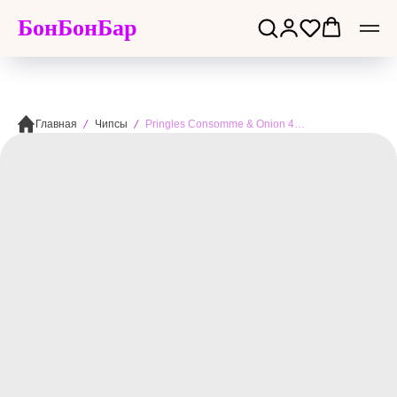
БонБонБар
Главная
Чипсы
Pringles Consomme & Onion 48g - Принглс бульон консоме и лук