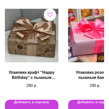
Упаковка крафт "Happy
Упаковка розова
Birthday" с пышным
пышным банто
бантом
290
р.
290
р.
Добавить в корзину
Добавить в корзи