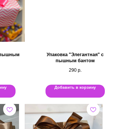
с пышным
Упаковка "Элегантная" с
пышным бантом
290
р.
ину
Добавить в корзину