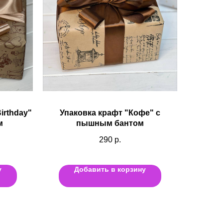
irthday"
Упаковка крафт "Кофе" с
м
пышным бантом
290
р.
у
Добавить в корзину