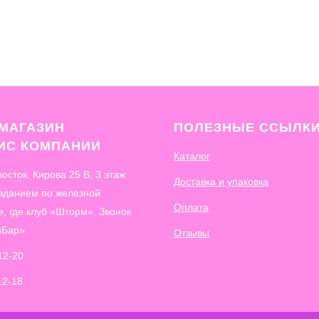
МАГАЗИН
ПОЛЕЗНЫЕ ССЫЛК
ФИС
КОМПАНИИ
Каталог
восток. Кирова 25 В, 3 этаж
Доставка и упаковка
 зданием по железной
Оплата
е, где клуб «Шторм». Звонок
нБар»
Отзывы
12-20
12-18