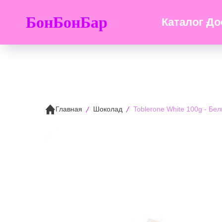
БонБонБар
Каталог
До
Главная
Шоколад