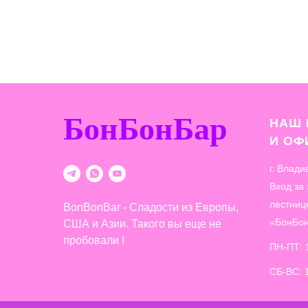
БонБонБар
НАШ 
И О
г. Влади
Вход за
лестниц
BonBonBar - Сладости из Европы,
«БонБо
США и Азии. Такого вы еще не
пробовали !
ПН-ПТ: 
СБ-ВС: 