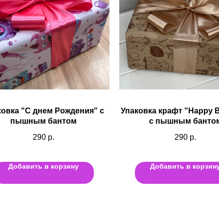
ковка "С днем Рождения" с
Упаковка крафт "Happy B
пышным бантом
с пышным банто
290
р.
290
р.
Добавить в корзину
Добавить в корзин