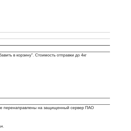
авить в корзину". Стоимость отправки до 4кг
удете перенаправлены на защищенный сервер ПАО
н.