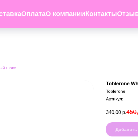
ставка
Оплата
О компании
Контакты
Отзы
Toblerone White 100g - Белый шоколад Тоблерон
Toblerone Wh
Toblerone
Артикул:
450
340,00
р.
Добавить 