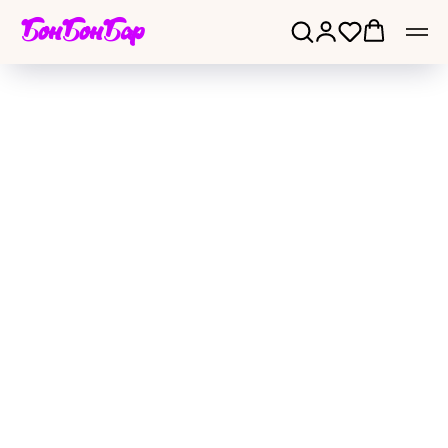
БонБонБар