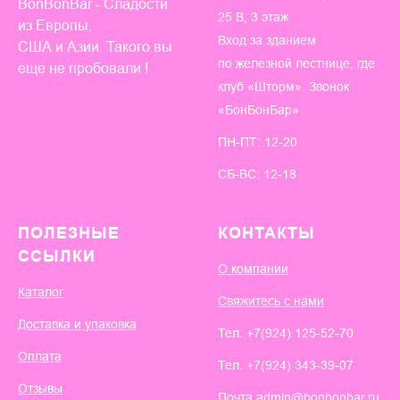
BonBonBar - Сладости
25 В, 3 этаж
из Европы,
Вход за зданием
США и Азии. Такого вы
по железной лестнице, где
еще не пробовали !
клуб «Шторм». Звонок
«БонБонБар»
ПН-ПТ: 12-20
СБ-ВС: 12-18
ПОЛЕЗНЫЕ
КОНТАКТЫ
ССЫЛКИ
О компании
Каталог
Свяжитесь с нами
Доставка и упаковка
Тел.
+7(924) 125-52-70
Оплата
Тел.
+7(924) 343-39-07
Отзывы
Почта admin@bonbonbar.ru