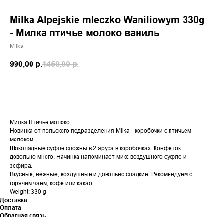
Milka Alpejskie mleczko Waniliowym 330g
- Милка птичье молоко ваниль
Milka
990,00
р.
1450,00
р.
Добавить в корзину
Милка Птичье молоко.
Новинка от польского подразделения Milka - коробочки с птичьем
молоком.
Шоколадные суфле сложны в 2 яруса в коробочках. Конфеток
довольно много. Начинка напоминает микс воздушного суфле и
зефира.
Вкусные, нежные, воздушные и довольно сладкие. Рекомендуем с
горячим чаем, кофе или какао.
Weight: 330 g
Доставка
Оплата
Обратная связь