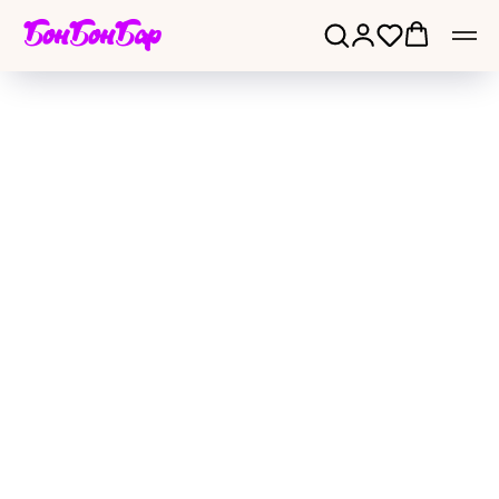
БонБонБар