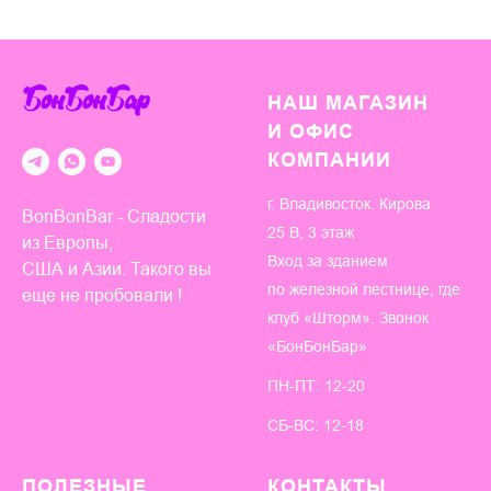
БонБонБар
НАШ МАГАЗИН
И ОФИС
КОМПАНИИ
г. Владивосток. Кирова
BonBonBar - Сладости
25 В, 3 этаж
из Европы,
Вход за зданием
США и Азии. Такого вы
по железной лестнице, где
еще не пробовали !
клуб «Шторм». Звонок
«БонБонБар»
ПН-ПТ: 12-20
СБ-ВС: 12-18
ПОЛЕЗНЫЕ
КОНТАКТЫ