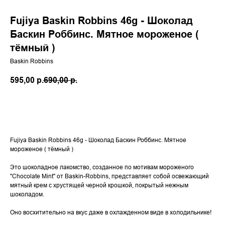
Fujiya Baskin Robbins 46g - Шоколад
Баскин Роббинс. Мятное мороженое (
тёмный )
Baskin Robbins
595,00
р.
690,00
р.
Добавить в корзину
Fujiya Baskin Robbins 46g - Шоколад Баскин Роббинс. Мятное
мороженое ( тёмный )
Это шоколадное лакомство, созданное по мотивам мороженого
"Chocolate Mint" от Baskin-Robbins, представляет собой освежающий
мятный крем с хрустящей черной крошкой, покрытый нежным
шоколадом.
Оно восхитительно на вкус даже в охлажденном виде в холодильнике!