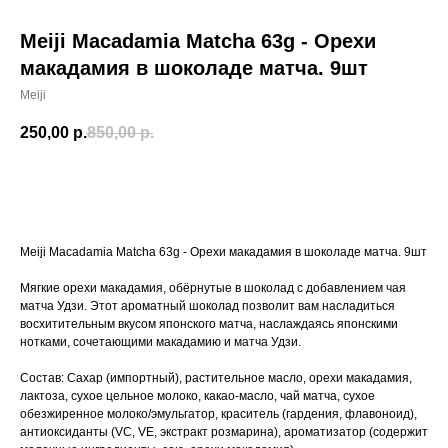
Meiji Macadamia Matcha 63g - Орехи
макадамия в шоколаде матча. 9шт
Meiji
250,00
р.
850,00
р.
Добавить в корзину
Meiji Macadamia Matcha 63g - Орехи макадамия в шоколаде матча. 9шт
Мягкие орехи макадамия, обёрнутые в шоколад с добавлением чая
матча Удзи. Этот ароматный шоколад позволит вам насладиться
восхитительным вкусом японского матча, наслаждаясь японскими
нотками, сочетающими макадамию и матча Удзи.
Состав: Сахар (импортный), растительное масло, орехи макадамия,
лактоза, сухое цельное молоко, какао-масло, чай матча, сухое
обезжиренное молоко/эмульгатор, краситель (гардения, флавоноид),
антиоксиданты (VC, VE, экстракт розмарина), ароматизатор (содержит