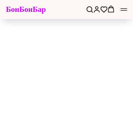
БонБонБар