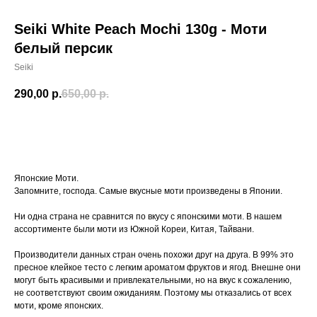
Seiki White Peach Mochi 130g - Моти
белый персик
Seiki
290,00
р.
650,00
р.
Добавить в корзину
Японские Моти.
Запомните, господа. Самые вкусные моти произведены в Японии.
Ни одна страна не сравнится по вкусу с японскими моти. В нашем
ассортименте были моти из Южной Кореи, Китая, Тайвани.
Производители данных стран очень похожи друг на друга. В 99% это
пресное клейкое тесто с легким ароматом фруктов и ягод. Внешне они
могут быть красивыми и привлекательными, но на вкус к сожалению,
не соответствуют своим ожиданиям. Поэтому мы отказались от всех
моти, кроме японских.