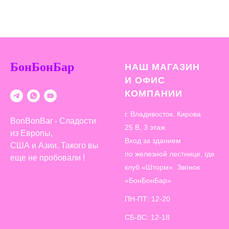
БонБонБар
НАШ МАГАЗИН
И ОФИС
КОМПАНИИ
г. Владивосток. Кирова
BonBonBar - Сладости
25 В, 3 этаж
из Европы,
Вход за зданием
США и Азии. Такого вы
по железной лестнице, где
еще не пробовали !
клуб «Шторм». Звонок
«БонБонБар»
ПН-ПТ: 12-20
СБ-ВС: 12-18