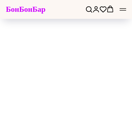
БонБонБар