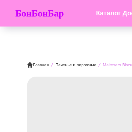
БонБонБар
Каталог
До
Главная
Печенье и пирожные