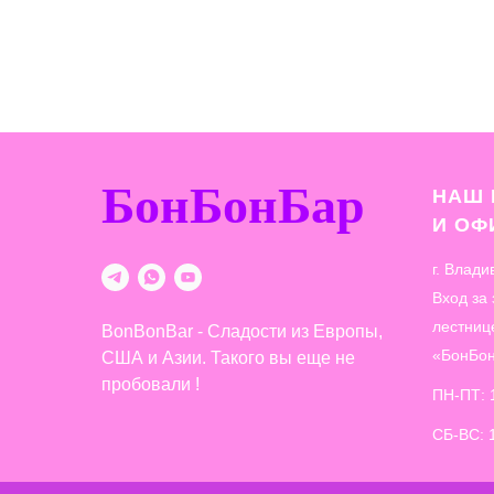
БонБонБар
НАШ 
И О
г. Влади
Вход за
лестниц
BonBonBar - Сладости из Европы,
«БонБо
США и Азии. Такого вы еще не
пробовали !
ПН-ПТ: 
СБ-ВС: 