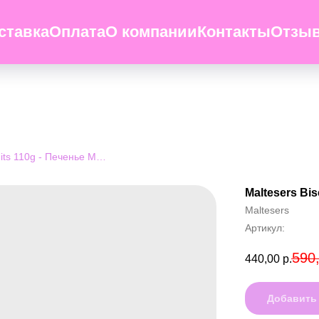
ставка
Оплата
О компании
Контакты
Отзы
Maltesers Biscuits 110g - Печенье Мальтизерс
Maltesers Bi
Maltesers
Артикул:
590
440,00
р.
Добавить 