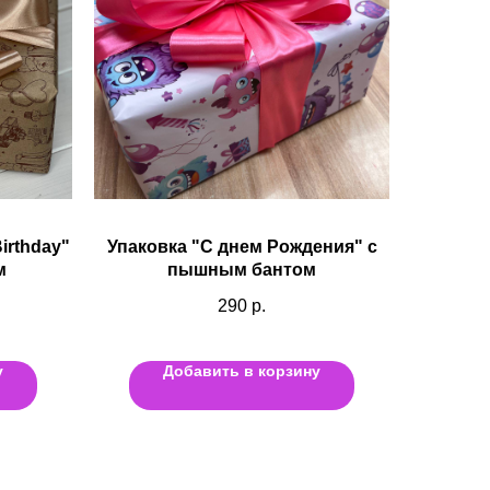
irthday"
Упаковка "С днем Рождения" с
м
пышным бантом
290
р.
у
Добавить в корзину