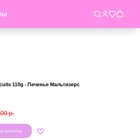
вы
scuits 110g - Печенье Мальтизерс
,00
р.
в корзину