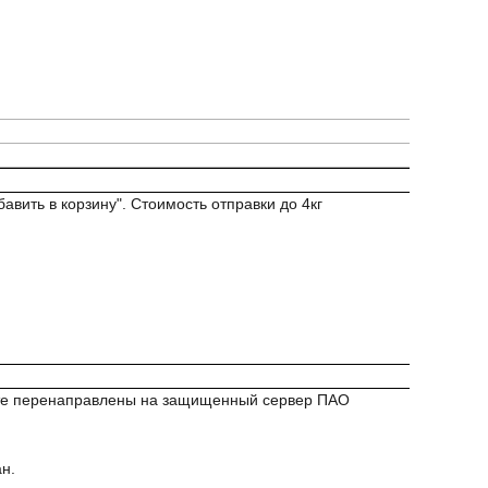
авить в корзину". Стоимость отправки до 4кг
удете перенаправлены на защищенный сервер ПАО
н.