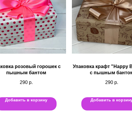
ковка розовый горошек с
Упаковка крафт "Happy B
пышным бантом
с пышным банто
290
р.
290
р.
Добавить в корзину
Добавить в корзин