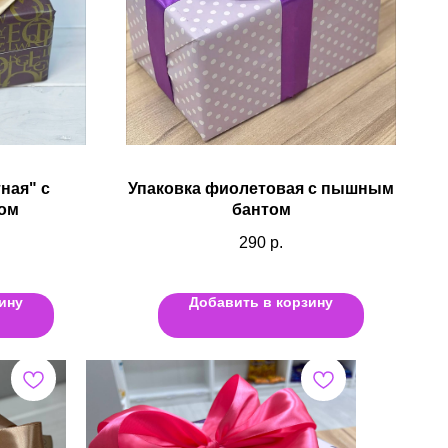
ная" с
Упаковка фиолетовая с пышным
ом
бантом
290
р.
ину
Добавить в корзину