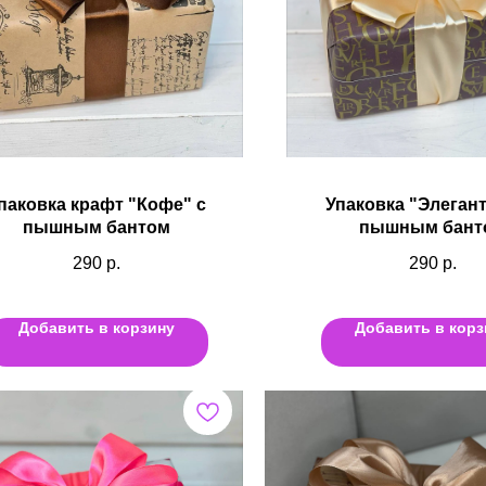
паковка крафт "Кофе" с
Упаковка "Элегант
пышным бантом
пышным бант
290
р.
290
р.
Добавить в корзину
Добавить в корз