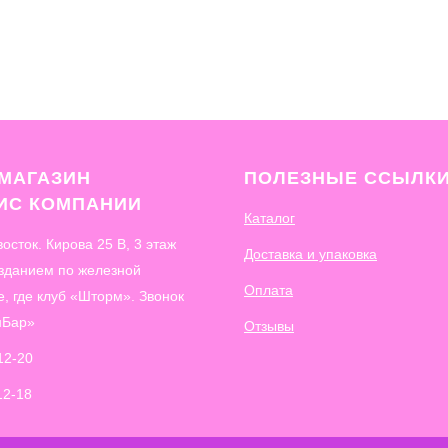
МАГАЗИН
ПОЛЕЗНЫЕ ССЫЛК
ФИС
КОМПАНИИ
Каталог
восток. Кирова 25 В, 3 этаж
Доставка и упаковка
 зданием по железной
Оплата
е, где клуб «Шторм». Звонок
нБар»
Отзывы
12-20
12-18