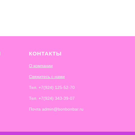
И
КОНТАКТЫ
О компании
Свяжитесь с нами
Тел.
+7(924) 125-52-70
Тел.
+7(924) 343-39-07
Почта admin@bonbonbar.ru