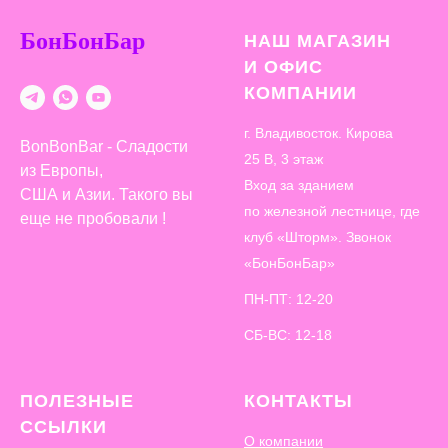
БонБонБар
НАШ МАГАЗИН
И ОФИС
КОМПАНИИ
г. Владивосток. Кирова
BonBonBar - Сладости
25 В, 3 этаж
из Европы,
Вход за зданием
США и Азии. Такого вы
по железной лестнице, где
еще не пробовали !
клуб «Шторм». Звонок
«БонБонБар»
ПН-ПТ: 12-20
СБ-ВС: 12-18
ПОЛЕЗНЫЕ
КОНТАКТЫ
ССЫЛКИ
О компании