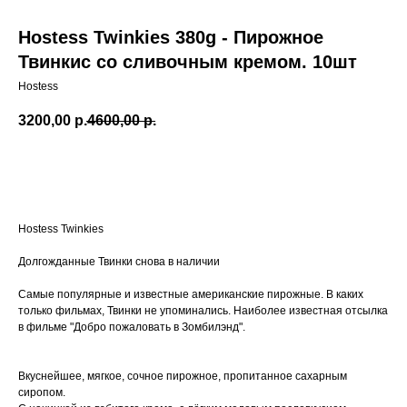
Hostess Twinkies 380g - Пирожное
Твинкис со сливочным кремом. 10шт
Hostess
3200,00
р.
4600,00
р.
Добавить в корзину
Hostess Twinkies
Долгожданные Твинки снова в наличии
Самые популярные и известные американские пирожные. В каких
только фильмах, Твинки не упоминались. Наиболее известная отсылка
в фильме "Добро пожаловать в Зомбилэнд".
⠀
Вкуснейшее, мягкое, сочное пирожное, пропитанное сахарным
сиропом.