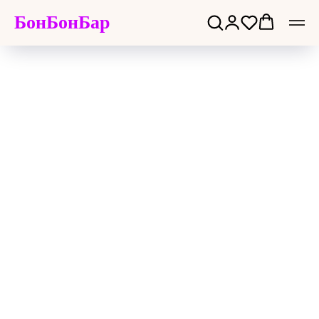
БонБонБар