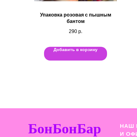
Упаковка розовая с пышным
бантом
290
р.
Добавить в корзину
БонБонБар
НАШ 
И О