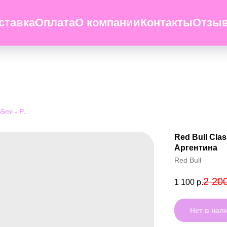
ставка
Оплата
О компании
Контакты
Отзы
Red Bull Classic Argentina 355ml - Ред Булл классика. Аргентина
Red Bull Clas
Аргентина
Red Bull
2 20
1 100
р.
Нет в нал