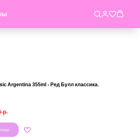
вы
sic Argentina 355ml - Ред Булл классика.
0
р.
ичии