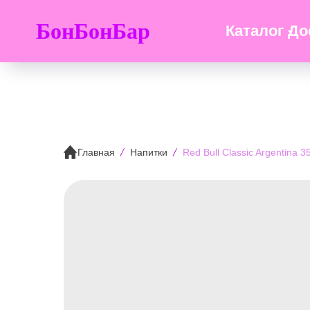
БонБонБар
Каталог
До
Главная
Напитки