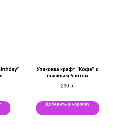
irthday"
Упаковка крафт "Кофе" с
м
пышным бантом
290
р.
у
Добавить в корзину