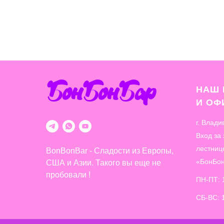
БонБонБар
НАШ 
И О
г. Влади
Вход за
лестниц
BonBonBar - Сладости из Европы,
«БонБо
США и Азии. Такого вы еще не
пробовали !
ПН-ПТ: 
СБ-ВС: 