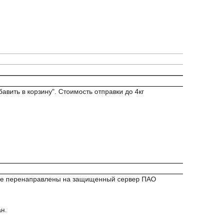
авить в корзину". Стоимость отправки до 4кг
удете перенаправлены на защищенный сервер ПАО
н.