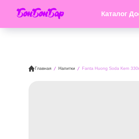
БонБонБар
Каталог
До
Главная
Напитки