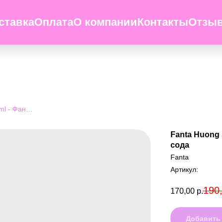
ставка
Оплата
О компании
Контакты
Отзы
Fanta Huong Soda Kem 330ml - Фанта фруктовая крем сода
Fanta Huong
сода
Fanta
Артикул:
190
170,00
р.
Добавить 