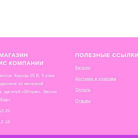
МАГАЗИН
ПОЛЕЗНЫЕ ССЫЛК
ФИС
КОМПАНИИ
Каталог
восток. Кирова 25 В, 3 этаж
Доставка и упаковка
 зданием по железной
Оплата
е, где клуб «Шторм». Звонок
нБар»
Отзывы
12-20
12-18