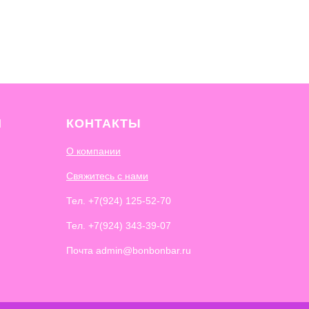
И
КОНТАКТЫ
О компании
Свяжитесь с нами
Тел.
+7(924) 125-52-70
Тел.
+7(924) 343-39-07
Почта admin@bonbonbar.ru