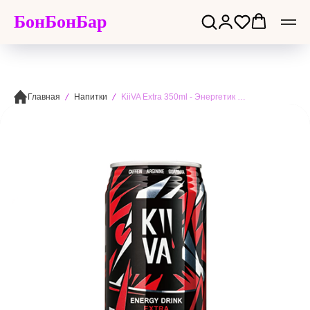
БонБонБар
Главная
Напитки
KiiVA Extra 350ml - Энергетик Кива Экстра