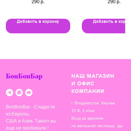
290
р.
290
р.
Добавить в корзину
Добавить в корзи
БонБонБар
НАШ МАГАЗИН
И ОФИС
КОМПАНИИ
г. Владивосток. Кирова
BonBonBar - Сладости
25 В, 3 этаж
из Европы,
Вход за зданием
США и Азии. Такого вы
по железной лестнице, где
еще не пробовали !