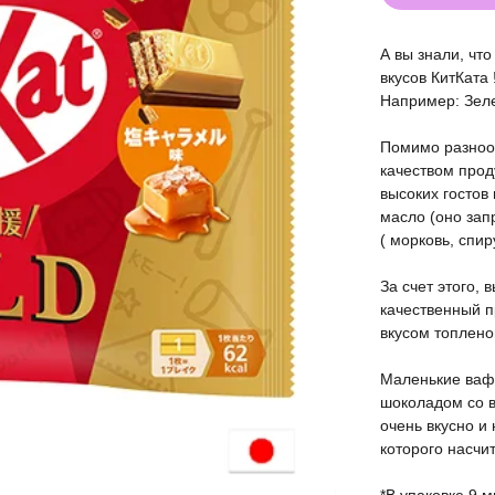
А вы знали, чт
вкусов КитКата 
Например: Зеле
Помимо разнооб
качеством прод
высоких гостов
масло (оно зап
( морковь, спиру
За счет этого,
качественный п
вкусом топлено
Маленькие ваф
шоколадом со в
очень вкусно и
которого насчи