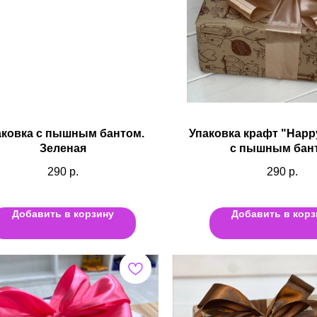
аковка с пышным бантом.
Упаковка крафт "Happy
Зеленая
с пышным бан
290
р.
290
р.
Добавить в корзину
Добавить в корз