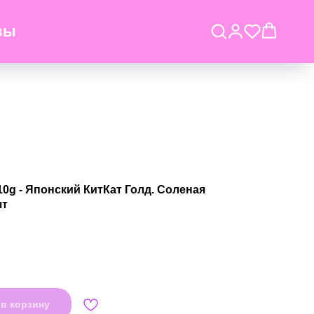
вы
110g - Японский КитКат Голд. Соленая
шт
в корзину