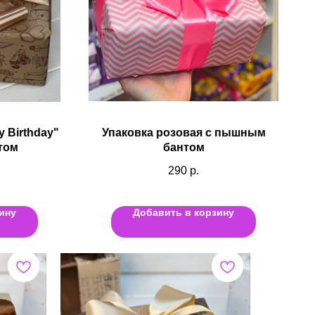
 Birthday"
Упаковка розовая с пышным
том
бантом
290
р.
ину
Добавить в корзину