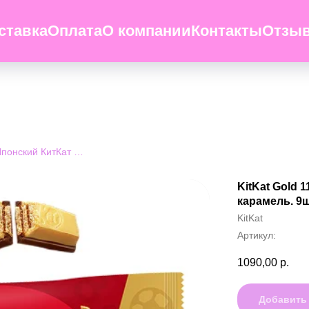
ставка
Оплата
О компании
Контакты
Отзы
KitKat Gold 110g - Японский КитКат Голд. Соленая карамель. 9шт
KitKat Gold 
карамель. 9
KitKat
Артикул:
1090,00
р.
Добавить 