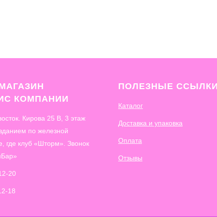
МАГАЗИН
ПОЛЕЗНЫЕ ССЫЛК
ФИС
КОМПАНИИ
Каталог
восток. Кирова 25 В, 3 этаж
Доставка и упаковка
 зданием по железной
Оплата
е, где клуб «Шторм». Звонок
нБар»
Отзывы
12-20
12-18