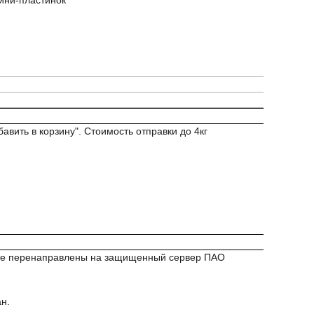
мини-пластинок
авить в корзину". Стоимость отправки до 4кг
удете перенаправлены на защищенный сервер ПАО
н.