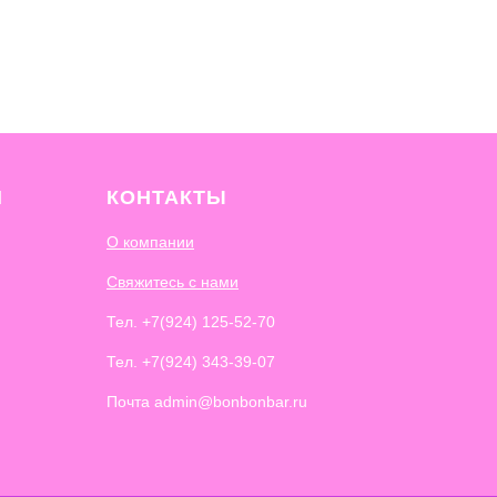
И
КОНТАКТЫ
О компании
Свяжитесь с нами
Тел.
+7(924) 125-52-70
Тел.
+7(924) 343-39-07
Почта admin@bonbonbar.ru