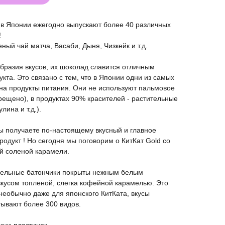
о в Японии ежегодно выпускают более 40 различных
!
ный чай матча, Васаби, Дыня, Чизкейк и т.д.
разия вкусов, их шоколад славится отличным
укта. Это связано с тем, что в Японии одни из самых
 на продукты питания. Они не используют пальмовое
рещено), в продуктах 90% красителей - растительные
лина и т.д.).
 вы получаете по-настоящему вкусный и главное
родукт ! Но сегодня мы поговорим о КитКат Gold со
й соленой карамели.
ельные батончики покрыты нежным белым
кусом топленой, слегка кофейной карамелью. Это
 необычно даже для японского КитКата, вкусы
тывают более 300 видов.