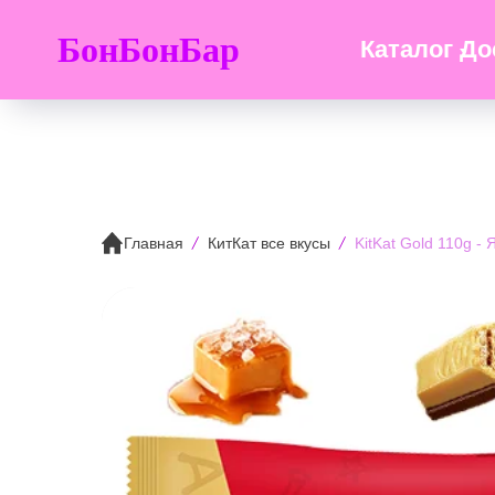
БонБонБар
Каталог
До
Главная
КитКат все вкусы