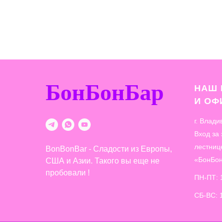
БонБонБар
НАШ 
И О
г. Влади
Вход за
лестниц
BonBonBar - Сладости из Европы,
«БонБо
США и Азии. Такого вы еще не
пробовали !
ПН-ПТ: 
СБ-ВС: 