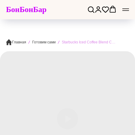
БонБонБар
Главная
Готовим сами
Starbucks Iced Coffee Blend Cup 473мл - Летний стакан Старбакс