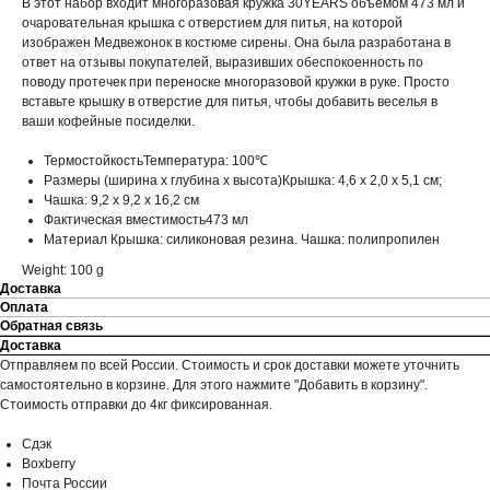
В этот набор входит многоразовая кружка 30YEARS объемом 473 мл и
очаровательная крышка с отверстием для питья, на которой
изображен Медвежонок в костюме сирены. Она была разработана в
ответ на отзывы покупателей, выразивших обеспокоенность по
поводу протечек при переноске многоразовой кружки в руке. Просто
вставьте крышку в отверстие для питья, чтобы добавить веселья в
ваши кофейные посиделки.
ТермостойкостьТемпература: 100℃
Размеры (ширина x глубина x высота)Крышка: 4,6 x 2,0 x 5,1 см;
Чашка: 9,2 x 9,2 x 16,2 см
Фактическая вместимость473 мл
Материал Крышка: силиконовая резина. Чашка: полипропилен
Weight: 100 g
Доставка
Оплата
Обратная связь
Доставка
Отправляем по всей России. Стоимость и срок доставки можете уточнить
самостоятельно в корзине. Для этого нажмите "Добавить в корзину".
Стоимость отправки до 4кг фиксированная.
Сдэк
Boxberry
Почта России