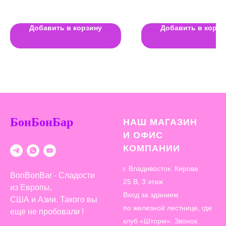
Добавить в корзину
Добавить в корзи
БонБонБар
НАШ МАГАЗИН
И ОФИС
КОМПАНИИ
г. Владивосток. Кирова
BonBonBar - Сладости
25 В, 3 этаж
из Европы,
Вход за зданием
США и Азии. Такого вы
по железной лестнице, где
еще не пробовали !
клуб «Шторм». Звонок