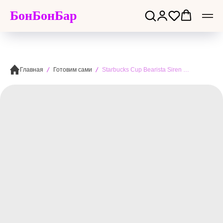
БонБонБар
Главная
Готовим сами
Starbucks Cup Bearista Siren 473ml - Стакан Старбакс с баристой-русалочкой