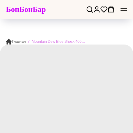
БонБонБар
Главная
Mountain Dew Blue Shock 400ml - Маунтин Дью Блу шок. Классика цитрусов и ягод