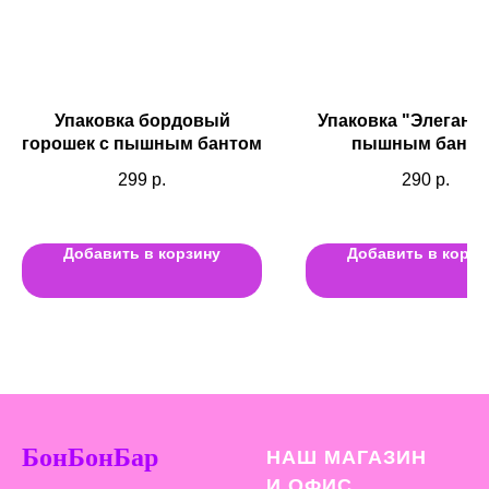
Упаковка бордовый
Упаковка "Элегантн
горошек с пышным бантом
пышным банто
299
р.
290
р.
Добавить в корзину
Добавить в корзи
БонБонБар
НАШ МАГАЗИН
И ОФИС