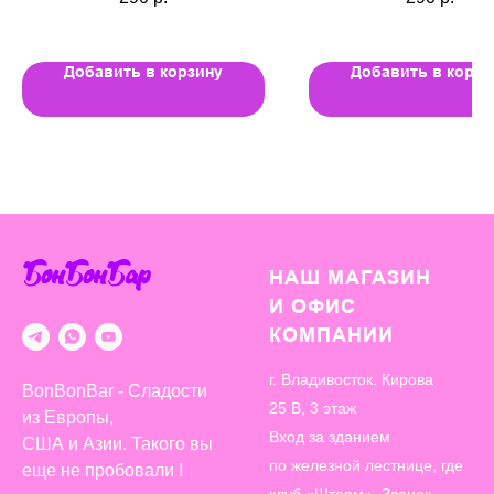
Добавить в корзину
Добавить в корзи
БонБонБар
НАШ МАГАЗИН
И ОФИС
КОМПАНИИ
г. Владивосток. Кирова
BonBonBar - Сладости
25 В, 3 этаж
из Европы,
Вход за зданием
США и Азии. Такого вы
по железной лестнице, где
еще не пробовали !