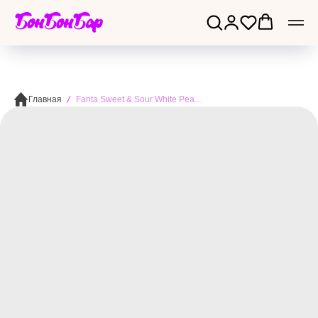
БонБонБар
Главная
Fanta Sweet & Sour White Peach 490ml - Фанта белый кисло-сладкий персик