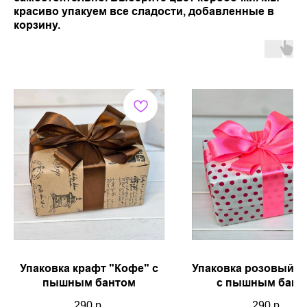
красиво упакуем все сладости, добавленные в
корзину.
Упаковка крафт "Кофе" с
Упаковка розовый г
пышным бантом
с пышным бант
290
р.
290
р.